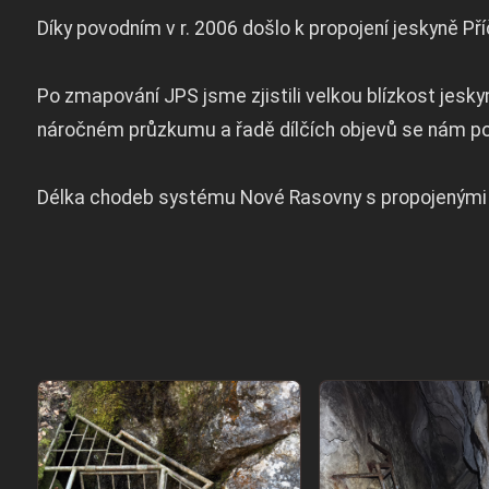
Díky povodním v r. 2006 došlo k propojení jeskyně P
Po zmapování JPS jsme zjistili velkou blízkost jeskyn
náročném průzkumu a řadě dílčích objevů se nám poda
Délka chodeb systému Nové Rasovny s propojenými jes