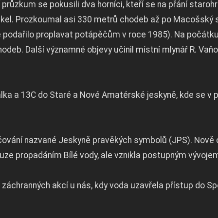
průzkum se pokusili dva horníci, kteří se na přání staroh
h Wankel. Prozkoumal asi 330 metrů chodeb až po Macošský
 podařilo proplavat potápěčům v roce 1985). Na počátku 2
deb. Další významné objevy učinil místní mlynář R. Vaňou
álka a 13C do Staré a Nové Amatérské jeskyně, kde se v
ačování nazvané Jeskyně pravěkých symbolů (JPS). Nově 
uze propadáním Bílé vody, ale vznikla postupným vývojem
 záchranných akcí u nás, kdy voda uzavřela přístup do Spo