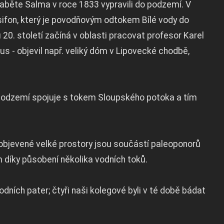
raběte Salma v roce 1833 vypravili do podzemí. V
 sifon, který je povodňovým odtokem Bílé vody do
0. století začíná v oblasti pracovat profesor Karel
s - objevil např. veliký dóm v Lipovecké chodbě,
 podzemí spojuje s tokem Sloupského potoka a tím
objevené velké prostory jsou součástí paleoponorů
 díky působení několika vodních toků.
dních pater; čtyři naši kolegové byli v té době bádat