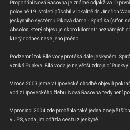
Propadání Nová Rasovna je známé odjakživa. O první 
polovině 19. století působil v lokalitě dr. Jindřic
jeskynního systému Piková dáma - Spirálka (sifon se
Absolon, který objevuje skoro kilometr neznámých cho
který dodnes nese jeho jméno.
Podzemní tok Bílé vody protéká dále jeskyněmi Spir
vzniká Punkva. Bílá voda je největší zdrojnicí Punkvy.
V roce 2003 jsme v Lipovecké chodbě objevili pokr
vod z Lipoveckého žlebu. Nová Rasovna tedy není po
V prosinci 2004 zde proběhla také jedna z největších
v JPS, voda jim odřízla cestu z jeskyně.