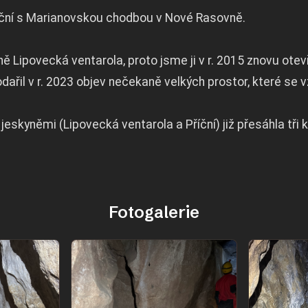
říční s Marianovskou chodbou v Nové Rasovně.
ě Lipovecká ventarola, proto jsme ji v r. 2015 znovu otevř
řil v r. 2023 objev nečekaně velkých prostor, které se v
kyněmi (Lipovecká ventarola a Příční) již přesáhla tři k
Fotogalerie