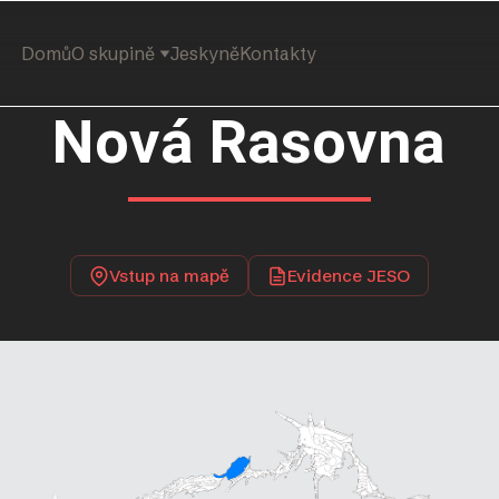
Domů
O skupině
Jeskyně
Kontakty
Nová Rasovna
Vstup na mapě
Evidence JESO